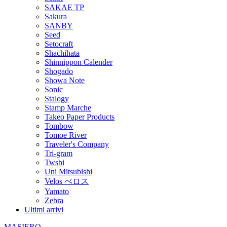
SAKAE TP
Sakura
SANBY
Seed
Setocraft
Shachihata
Shinnippon Calender
Shogado
Showa Note
Sonic
Stalogy
Stamp Marche
Takeo Paper Products
Tombow
Tomoe River
Traveler's Company
Tri-gram
Twsbi
Uni Mitsubishi
Velos べロス
Yamato
Zebra
Ultimi arrivi
MASIERO