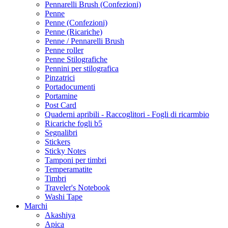
Pennarelli Brush (Confezioni)
Penne
Penne (Confezioni)
Penne (Ricariche)
Penne / Pennarelli Brush
Penne roller
Penne Stilografiche
Pennini per stilografica
Pinzatrici
Portadocumenti
Portamine
Post Card
Quaderni apribili - Raccoglitori - Fogli di ricarmbio
Ricariche fogli b5
Segnalibri
Stickers
Sticky Notes
Tamponi per timbri
Temperamatite
Timbri
Traveler's Notebook
Washi Tape
Marchi
Akashiya
Apica