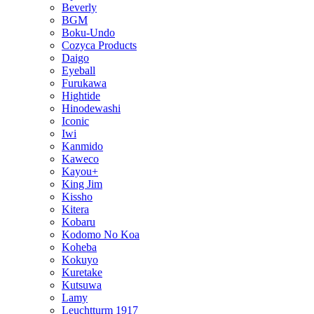
Beverly
BGM
Boku-Undo
Cozyca Products
Daigo
Eyeball
Furukawa
Hightide
Hinodewashi
Iconic
Iwi
Kanmido
Kaweco
Kayou+
King Jim
Kissho
Kitera
Kobaru
Kodomo No Koa
Koheba
Kokuyo
Kuretake
Kutsuwa
Lamy
Leuchtturm 1917