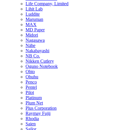
Life Company, Limited
Lihit Lab
Luddite
Maruman
MAX
MD Paper
Midori
Nagasawa
Nähe
Nakabayashi
NB Co.
Nikken Cutlery
Oguno Notebook
Ohto
Ohuhu
Penco
Pentel
Pilot
Platinum
Plum Net
Plus Corporation
Raymay Fujii
Rhodia
Saien
Sailor