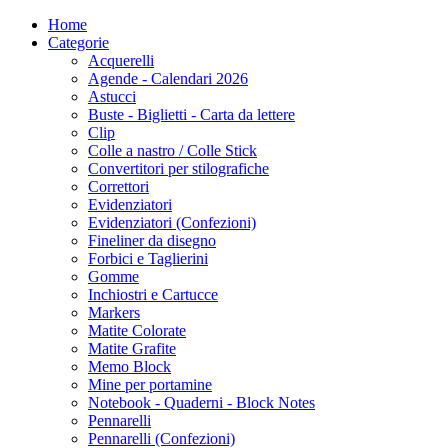
Home
Categorie
Acquerelli
Agende - Calendari 2026
Astucci
Buste - Biglietti - Carta da lettere
Clip
Colle a nastro / Colle Stick
Convertitori per stilografiche
Correttori
Evidenziatori
Evidenziatori (Confezioni)
Fineliner da disegno
Forbici e Taglierini
Gomme
Inchiostri e Cartucce
Markers
Matite Colorate
Matite Grafite
Memo Block
Mine per portamine
Notebook - Quaderni - Block Notes
Pennarelli
Pennarelli (Confezioni)