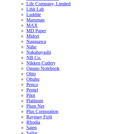
Life Company, Limited
Lihit Lab
Luddite
Maruman
MAX
MD Paper
Midori
Nagasawa
Nähe
Nakabayashi
NB Co.
Nikken Cutlery
Oguno Notebook
Ohto
Ohuhu
Penco
Pentel
Pilot
Platinum
Plum Net
Plus Corporation
Raymay Fujii
Rhodia
Saien
Sailor