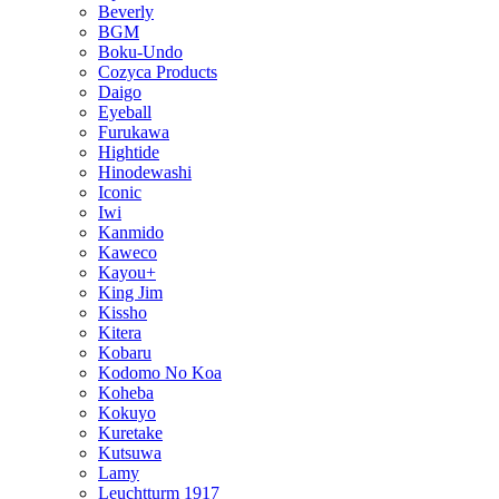
Beverly
BGM
Boku-Undo
Cozyca Products
Daigo
Eyeball
Furukawa
Hightide
Hinodewashi
Iconic
Iwi
Kanmido
Kaweco
Kayou+
King Jim
Kissho
Kitera
Kobaru
Kodomo No Koa
Koheba
Kokuyo
Kuretake
Kutsuwa
Lamy
Leuchtturm 1917