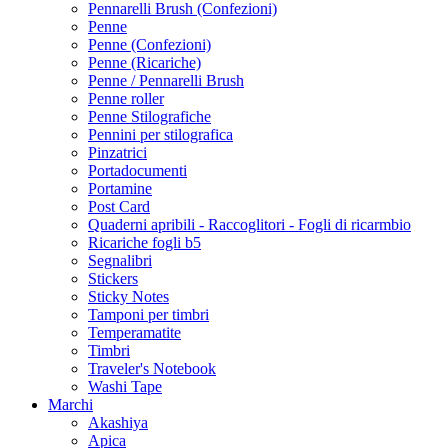
Pennarelli Brush (Confezioni)
Penne
Penne (Confezioni)
Penne (Ricariche)
Penne / Pennarelli Brush
Penne roller
Penne Stilografiche
Pennini per stilografica
Pinzatrici
Portadocumenti
Portamine
Post Card
Quaderni apribili - Raccoglitori - Fogli di ricarmbio
Ricariche fogli b5
Segnalibri
Stickers
Sticky Notes
Tamponi per timbri
Temperamatite
Timbri
Traveler's Notebook
Washi Tape
Marchi
Akashiya
Apica