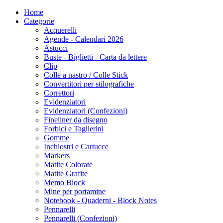
Home
Categorie
Acquerelli
Agende - Calendari 2026
Astucci
Buste - Biglietti - Carta da lettere
Clip
Colle a nastro / Colle Stick
Convertitori per stilografiche
Correttori
Evidenziatori
Evidenziatori (Confezioni)
Fineliner da disegno
Forbici e Taglierini
Gomme
Inchiostri e Cartucce
Markers
Matite Colorate
Matite Grafite
Memo Block
Mine per portamine
Notebook - Quaderni - Block Notes
Pennarelli
Pennarelli (Confezioni)