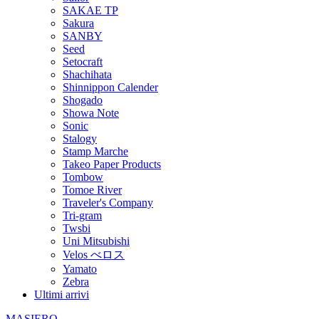
SAKAE TP
Sakura
SANBY
Seed
Setocraft
Shachihata
Shinnippon Calender
Shogado
Showa Note
Sonic
Stalogy
Stamp Marche
Takeo Paper Products
Tombow
Tomoe River
Traveler's Company
Tri-gram
Twsbi
Uni Mitsubishi
Velos べロス
Yamato
Zebra
Ultimi arrivi
MASIERO